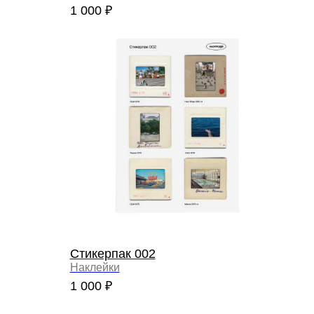
1 000
₽
Стикерпак 002
Наклейки
1 000
₽