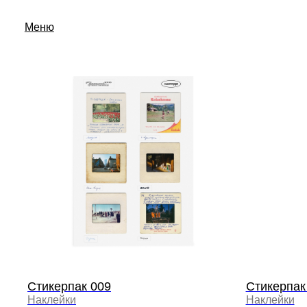
Меню
принты
открытки
календари
стикеры
плакаты
Кабинет
Стикерпак 009
Стикерпак
Наклейки
Наклейки