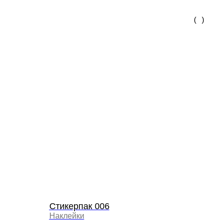
(
)
Стикерпак 006
Наклейки