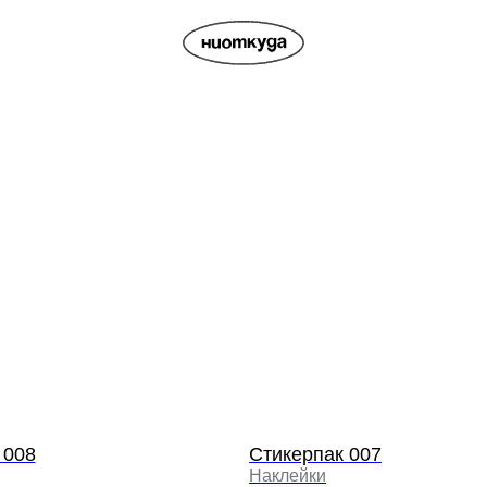
 008
Стикерпак 007
Наклейки